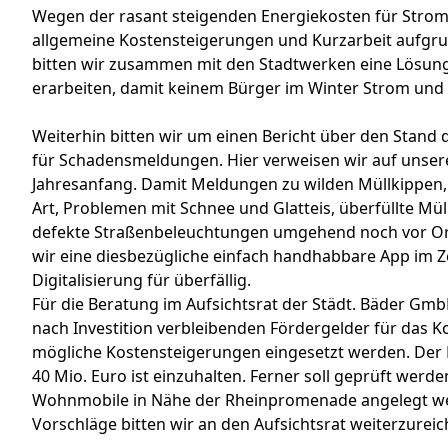
Wegen der rasant steigenden Energiekosten für Strom 
allgemeine Kostensteigerungen und Kurzarbeit aufgr
bitten wir zusammen mit den Stadtwerken eine Lösung 
erarbeiten, damit keinem Bürger im Winter Strom und 
Weiterhin bitten wir um einen Bericht über den Stand 
für Schadensmeldungen. Hier verweisen wir auf unse
Jahresanfang. Damit Meldungen zu wilden Müllkippen,
Art, Problemen mit Schnee und Glatteis, überfüllte Mü
defekte Straßenbeleuchtungen umgehend noch vor Ort
wir eine diesbezügliche einfach handhabbare App im 
Digitalisierung für überfällig.
Für die Beratung im Aufsichtsrat der Städt. Bäder Gmb
nach Investition verbleibenden Fördergelder für das K
mögliche Kostensteigerungen eingesetzt werden. Der
40 Mio. Euro ist einzuhalten. Ferner soll geprüft werden
Wohnmobile in Nähe der Rheinpromenade angelegt w
Vorschläge bitten wir an den Aufsichtsrat weiterzureic