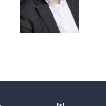
d
Start